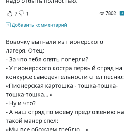
надо отбыть полностью.
просм
7802
7
1
Добавить комментарий
Вовочку выгнали из пионерского
лагеря. Отец:
- За что тебя опять поперли?
- У пионерского костра первый отряд на
конкурсе самодеятельности спел песню:
«Пионерская картошка - тошка-тошка-
тошка-тошка... »
- Ну и что?
- А наш отряд по моему предложению на
такой манер спел:
«Мы все обожаем греблю... »