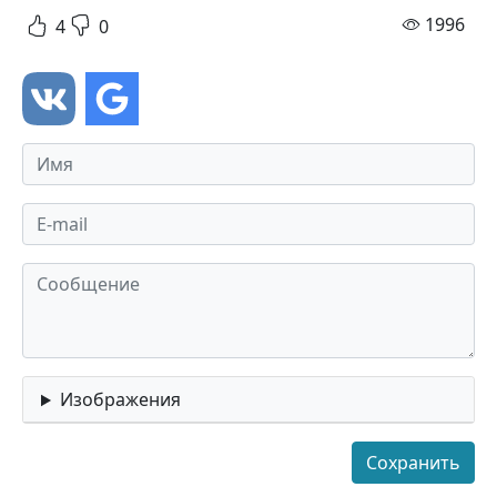
про
1996
4
0
Изображения