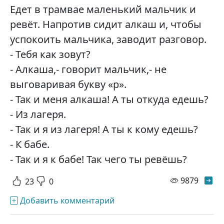
Едет в трамвае маленький мальчик и
ревёт. Напротив сидит алкаш и, чтобы
успокоить мальчика, заводит разговор.
- Тебя как зовут?
- Алкаша,- говорит мальчик,- не
выговаривая букву «р».
- Так и меня алкаша! А ты откуда едешь?
- Из лагеря.
- Так и я из лагеря! А ты к кому едешь?
- К бабе.
- Так и я к бабе! Так чего ты ревёшь?
просм
9879
23
0
Добавить комментарий