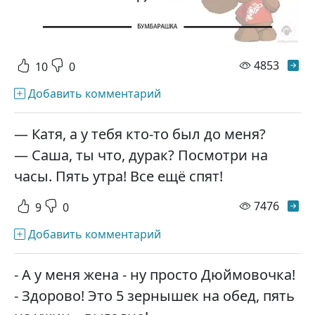
просм
4853
10
0
Добавить комментарий
— Катя, а у тебя кто-то был до меня?
— Саша, ты что, дурак? Посмотри на
часы. Пять утра! Все ещё спят!
просм
7476
9
0
Добавить комментарий
- А у меня жена - ну просто Дюймовочка!
- Здорово! Это 5 зернышек на обед, пять