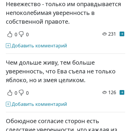
Невежество - только им оправдывается
непоколебимая уверенность в
собственной правоте.
просм
231
0
0
Добавить комментарий
Чем дольше живу, тем больше
уверенность, что Ева съела не только
яблоко, но и змея целиком.
просм
126
0
0
Добавить комментарий
Обоюдное согласие сторон есть
следствие уверенности, что каждая из