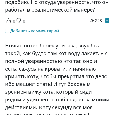
подобию. Но откуда уверенность, что он
работал в реалистической манере?
просм
228
0
0
Добавить комментарий
Ночью потек бочек унитаза, звук был
такой, как будто там кот воду лакает. Я с
полной уверенностью что так оно и
есть, сажусь на кровати, и начинаю
кричать коту, чтобы прекратил это дело,
ибо мешает спать! И тут боковым
зрением вижу кота, который сидит
рядом и удивленно наблюдает за моими
действиями. В эту секунду вся моя
логика рухнула, и наступил ужас!