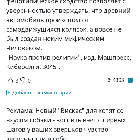
фенотипическое сходство позволяет с
уверенностью утверждать, что древний
автомобиль произошел от
самодвижущихся колясок, а вовсе не
был создан неким мифическим
Человеком.
"Наука против религии", изд. Машпресс,
Киберсити, 3045г.
просм
4303
3
0
Добавить комментарий
Реклама: Новый "Вискас" для котят со
вкусом собаки - воспитывает с первых
шагов у ваших зверьков чувство
уверенности в себе.