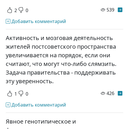
просм
539
2
0
Добавить комментарий
Активность и мозговая деятельность
жителей постсоветского пространства
увеличивается на порядок, если они
считают, что могут что-либо слямзить.
Задача правительства - поддерживать
эту уверенность.
просм
426
1
0
Добавить комментарий
Явное генотипическое и