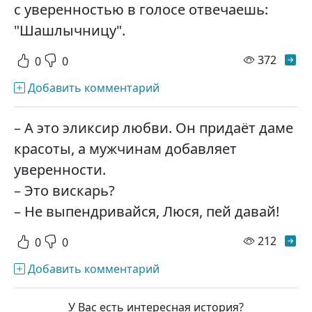
с уверенностью в голосе отвечаешь:
"Шашлычницу".
просм
372
0
0
Добавить комментарий
– А это эликсир любви. Он придаёт даме
красоты, а мужчинам добавляет
уверенности.
– Это вискарь?
– Не выпендривайся, Люся, пей давай!
просм
212
0
0
Добавить комментарий
У Вас есть интересная история?
Загрузить ещё