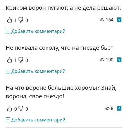
Криком ворон пугают, а не дела решают.
просм
164
1
0
Добавить комментарий
Не похвала соколу, что на гнезде бьет
просм
190
1
0
Добавить комментарий
На что вороне большие хоромы? Знай,
ворона, свое гнездо!
просм
8
0
0
Добавить комментарий