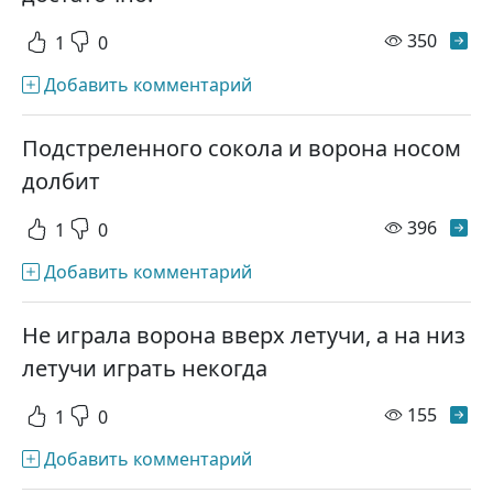
просм
350
1
0
Добавить комментарий
Подстреленного сокола и ворона носом
долбит
просм
396
1
0
Добавить комментарий
Не играла ворона вверх летучи, а на низ
летучи играть некогда
просм
155
1
0
Добавить комментарий