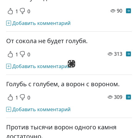
просм
90
1
0
Добавить комментарий
От сокола не будет голубя.
просм
313
1
0
Добавить комментарий
Голубь с голубем, а ворон с вороном.
просм
309
1
0
Добавить комментарий
Против тысячи ворон одного камня
достаточно.