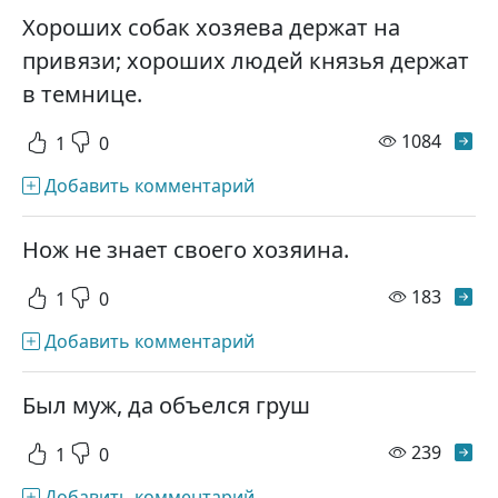
Хороших собак хозяева держат на
привязи; хороших людей князья держат
в темнице.
просм
1084
1
0
Добавить комментарий
Нож не знает своего хозяина.
просм
183
1
0
Добавить комментарий
Был муж, да объелся груш
просм
239
1
0
Добавить комментарий