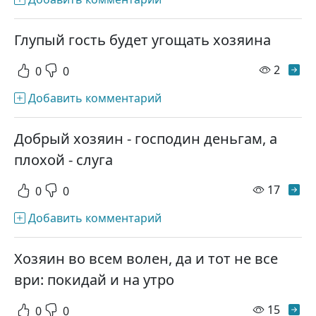
Глупый гость будет угощать хозяина
просм
2
0
0
Добавить комментарий
Добрый хозяин - господин деньгам, а
плохой - слуга
просм
17
0
0
Добавить комментарий
Хозяин во всем волен, да и тот не все
ври: покидай и на утро
просм
15
0
0