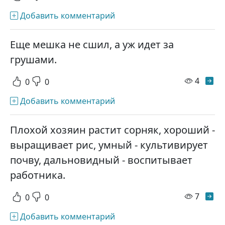
Добавить комментарий
Еще мешка не сшил, а уж идет за
грушами.
просм
4
0
0
Добавить комментарий
Плохой хозяин растит сорняк, хороший -
выращивает рис, умный - культивирует
почву, дальновидный - воспитывает
работника.
просм
7
0
0
Добавить комментарий