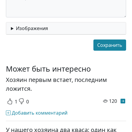
Изображения
Может быть интересно
Хозяин первым встает, последним
ложится.
просм
120
1
0
Добавить комментарий
У нашего хозяина два кваса: один как