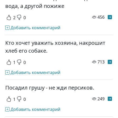
вода, а другой пожиже
просм
456
2
0
Добавить комментарий
Кто хочет уважить хозяина, накрошит
хлеб его собаке.
просм
713
1
0
Добавить комментарий
Посадил грушу - не жди персиков.
просм
249
1
0
Добавить комментарий