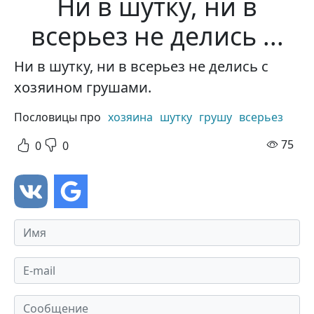
Ни в шутку, ни в
всерьез не делись ...
Ни в шутку, ни в всерьез не делись с
хозяином грушами.
Пословицы про
хозяина
шутку
грушу
всерьез
про
75
0
0