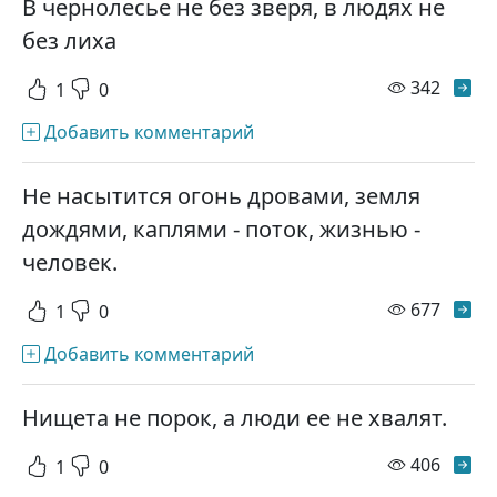
В чернолесье не без зверя, в людях не
без лиха
просм
342
1
0
Добавить комментарий
Не насытится огонь дровами, земля
дождями, каплями - поток, жизнью -
человек.
просм
677
1
0
Добавить комментарий
Нищета не порок, а люди ее не хвалят.
просм
406
1
0