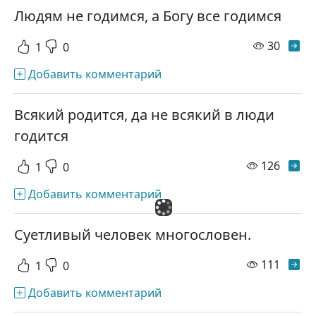
Людям не годимся, а Богу все годимся
просм
30
1
0
Добавить комментарий
Всякий родится, да не всякий в люди
годится
просм
126
1
0
Добавить комментарий
Суетливый человек многословен.
просм
111
1
0
Добавить комментарий