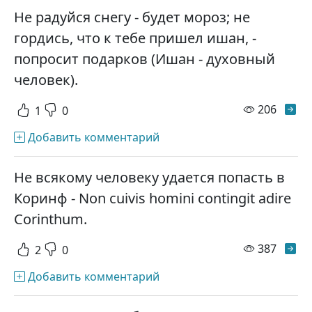
Не радуйся снегу - будет мороз; не
гордись, что к тебе пришел ишан, -
попросит подарков (Ишан - духовный
человек).
просм
206
1
0
Добавить комментарий
Не всякому человеку удается попасть в
Коринф - Non cuivis homini contingit adire
Corinthum.
просм
387
2
0
Добавить комментарий