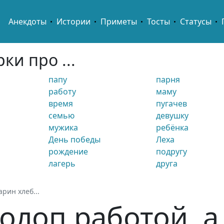
Main navigation
Анекдоты
Истории
Приметы
Тосты
Статусы
ки про ...
папу
парня
работу
маму
время
пугачев
семью
девушку
мужика
ребёнка
День победы
Леха
рождение
подругу
лагерь
друга
арин хлеб...
олоп работой, а