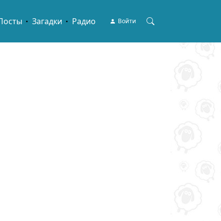
User account menu
Посты
Загадки
Радио
Войти