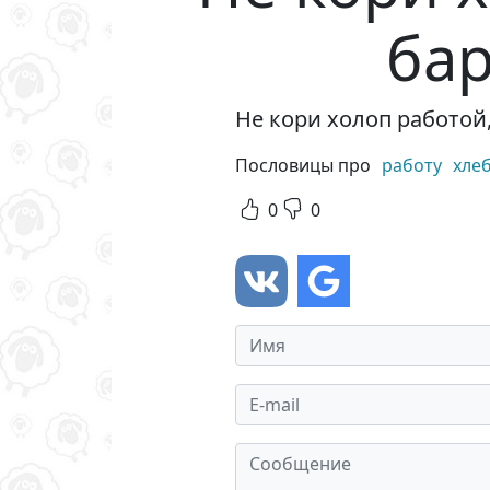
бар
Не кори холоп работой
Пословицы про
работу
хле
0
0