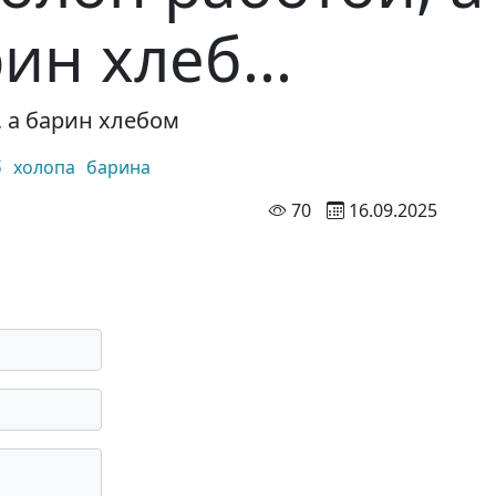
ин хлеб...
, а барин хлебом
б
холопа
барина
просмотров
70
16.09.2025