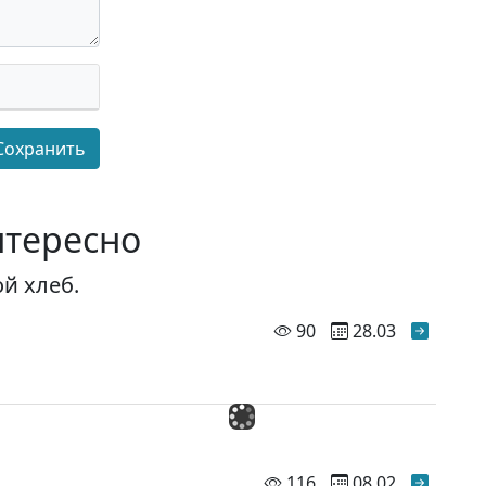
нтересно
й хлеб.
просмотров
90
28.03
просмотров
116
08.02