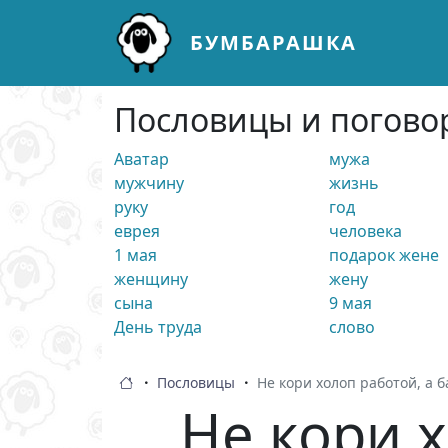
БУМБАРАШКА
Перейти к основному содержанию
Пословицы и поговор
Аватар
мужа
мужчину
жизнь
руку
год
еврея
человека
1 мая
подарок жене
женщину
жену
сына
9 мая
День труда
слово
Пословицы
Не кори холоп работой, а б
Не кори х