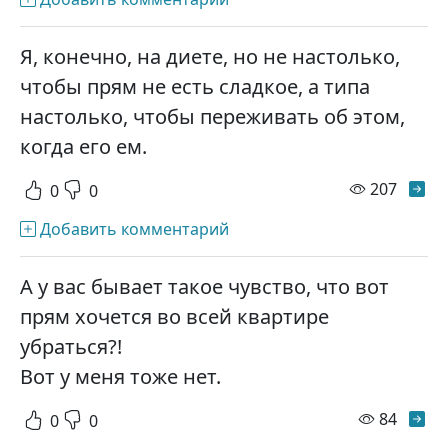
Я, конечно, на диете, но не настолько,
чтобы прям не есть сладкое, а типа
настолько, чтобы переживать об этом,
когда его ем.
просм
207
0
0
Добавить комментарий
А у вас бывает такое чувство, что вот
прям хочется во всей квартире
убраться?!
Вот у меня тоже нет.
просм
84
0
0