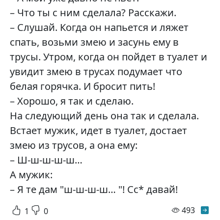
– Что ты с ним сделала? Расскажи.
– Слушай. Когда он напьется и ляжет
спать, возьми змею и засунь ему в
трусы. Утром, когда он пойдет в туалет и
увидит змею в трусах подумает что
белая горячка. И бросит пить!
– Хорошо, я так и сделаю.
На следующий день она так и сделала.
Встает мужик, идет в туалет, достает
змею из трусов, а она ему:
– Ш-ш-ш-ш-ш…
А мужик:
– Я те дам "ш-ш-ш-ш… "! Сс* давай!
просм
493
1
0