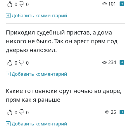
просм
101
0
0
Добавить комментарий
Приходил судебный пристав, а дома
никого не было. Так он арест прям под
дверью наложил.
просм
234
0
0
Добавить комментарий
Какие то говнюки орут ночью во дворе,
прям как я раньше
просм
25
0
0
Добавить комментарий