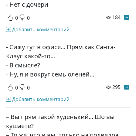
- Нет с дочери
просм
184
0
0
Добавить комментарий
- Сижу тут в офисе... Прям как Санта-
Клаус какой-то...
- В смысле?
- Ну, я и вокруг семь оленей...
просм
295
0
0
Добавить комментарий
– Вы прям такой худенький... Шо вы
кушаете?
– То же, что и вы, только на полведра