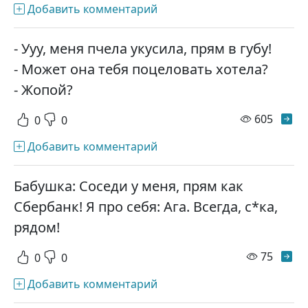
Добавить комментарий
- Ууу, меня пчела укусила, прям в губу!
- Может она тебя поцеловать хотела?
- Жопой?
просм
605
0
0
Добавить комментарий
Бабушка: Соседи у меня, прям как
Сбербанк! Я про себя: Ага. Всегда, с*ка,
рядом!
просм
75
0
0
Добавить комментарий