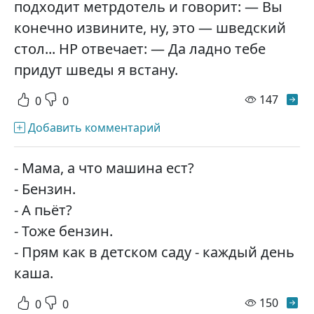
подходит метрдотель и говорит: — Вы
конечно извините, ну, это — шведский
стол... НР отвечает: — Да ладно тебе
придут шведы я встану.
просм
147
0
0
Добавить комментарий
- Мама, а что машина ест?
- Бензин.
- А пьёт?
- Тоже бензин.
- Прям как в детском саду - каждый день
каша.
просм
150
0
0