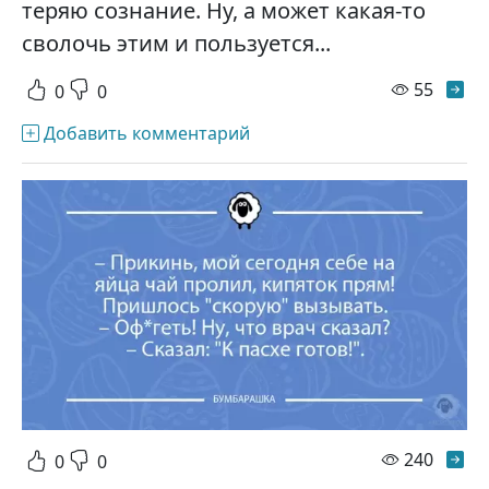
теряю сознание. Ну, а может какая-то
сволочь этим и пользуется...
просм
55
0
0
Добавить комментарий
просм
240
0
0