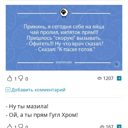
просм
1207
1
0
Добавить комментарий
- Ну ты мазила!
- Ой, а ты прям Гугл Хром!
просм
167
1
0