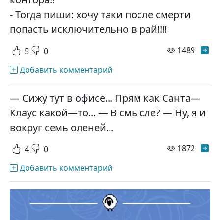
- Тогда пиши: хочу таки после смерти
попасть исключительно в рай!!!!
просм
1489
5
0
Добавить комментарий
— Сижу тут в офисе... Прям как Санта—
Клаус какой—то... — В смысле? — Ну, я и
вокруг семь оленей...
просм
1872
4
0
Добавить комментарий