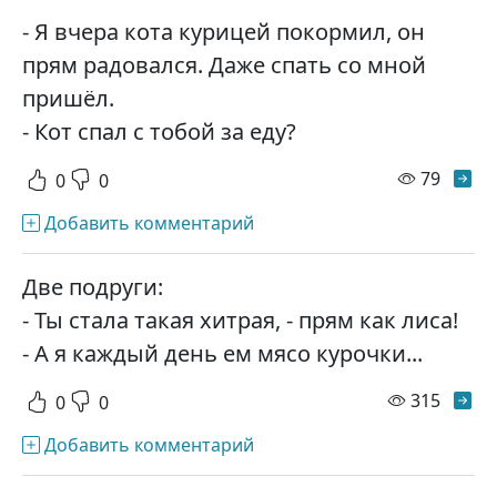
- Я вчера кота курицей покормил, он
прям радовался. Даже спать со мной
пришёл.
- Кот спал с тобой за еду?
просм
79
0
0
Добавить комментарий
Две подруги:
- Ты стала такая хитрая, - прям как лиса!
- А я каждый день ем мясо курочки...
просм
315
0
0
Добавить комментарий