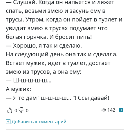
— Слушай. Когда он напьется и ляжет
спать, возьми змею и засунь ему в
трусы. Утром, когда он пойдет в туалет и
увидит змею в трусах подумает что
белая горячка. И бросит пить!
— Хорошо, я так и сделаю.
На следующий день она так и сделала.
Встает мужик, идет в туалет, достает
змею из трусов, а она ему:
— Ш-ш-ш-ш-ш...
А мужик:
— Я те дам "ш-ш-ш-ш... "! Ссы давай!
просм
142
0
0
Добавить комментарий