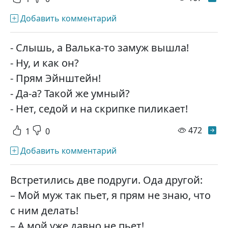
Добавить комментарий
- Слышь, а Валька-то замуж вышла!
- Ну, и как он?
- Прям Эйнштейн!
- Да-а? Такой же умный?
- Нет, седой и на скрипке пиликает!
просм
472
1
0
Добавить комментарий
Встретились две подруги. Ода другой:
– Мой муж так пьет, я прям не знаю, что
с ним делать!
– А мой уже давно не пьет!