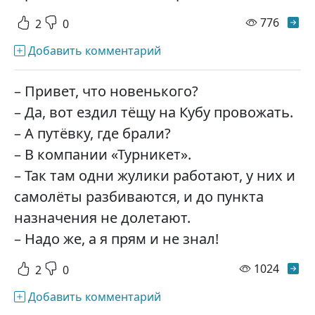
просм
776
2
0
Добавить комментарий
– Привет, что новенького?
– Да, вот ездил тёщу на Кубу провожать.
– А путёвку, где брали?
– В компании «Турникет».
– Так там одни жулики работают, у них и
самолёты разбиваются, и до пункта
назначения не долетают.
– Надо же, а я прям и не знал!
просм
1024
2
0
Добавить комментарий