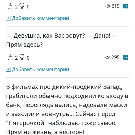
просм
615
2
0
Добавить комментарий
— Девушка, как Вас зовут? — Дана! —
Прям здесь?
просм
295
2
0
Добавить комментарий
В фильмах про дикий-предикий Запад,
грабители обычно подходили ко входу в
банк, переглядывались, надевали маски
и заходили вовнутрь... Сейчас перед
"Пятерочкой" наблюдаю тоже самое.
Прям не жизнь, а вестерн!