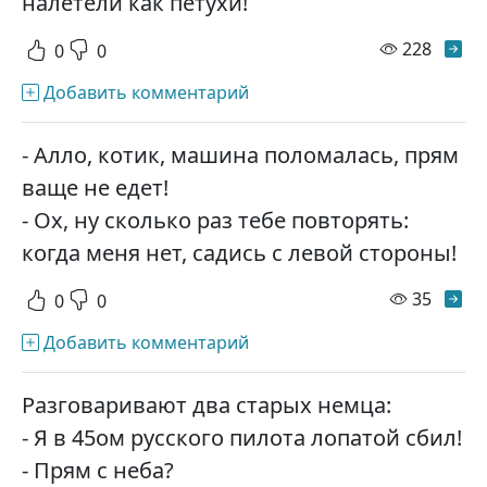
налетели как петухи!
просм
228
0
0
Добавить комментарий
- Алло, котик, машина поломалась, прям
ваще не едет!
- Ох, ну сколько раз тебе повторять:
когда меня нет, садись с левой стороны!
просм
35
0
0
Добавить комментарий
Разговаривают два старых немца:
- Я в 45ом русского пилота лопатой сбил!
- Прям с неба?