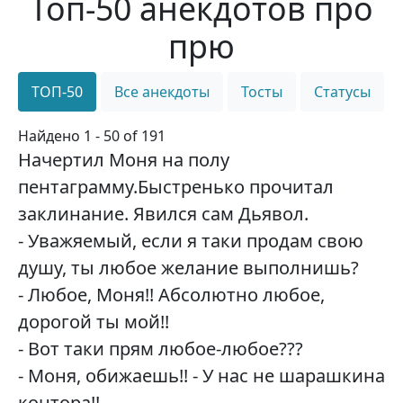
Топ-50 анекдотов про
прю
ТОП-50
Все анекдоты
Тосты
Статусы
Найдено 1 - 50 of 191
Начертил Моня на полу
пентаграмму.Быстренько прочитал
заклинание. Явился сам Дьявол.
- Уважяемый, если я таки продам свою
душу, ты любое желание выполнишь?
- Любое, Моня!! Абсолютно любое,
дорогой ты мой!!
- Вот таки прям любое-любое???
- Моня, обижаешь!! - У нас не шарашкина
контора!!