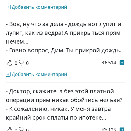
Добавить комментарий
- Вов, ну что за дела - дождь вот лупит и
лупит, как из ведра! А прикрыться прям
нечем...
- Говно вопрос, Дим. Ты прикрой дождь.
просм
514
0
0
Добавить комментарий
- Доктор, скажите, а без этой платной
операции прям никак обойтись нельзя?
- К сожалению, никак. У меня завтра
крайний срок оплаты по ипотеке...
просм
125
0
0