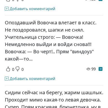
Добавить комментарий
Опоздавший Вовочка влетает в класс.
Не поздоровался, шапки не снял.
Учительница строго: — Вовочка!
Немедленно выйди и войди снова!!!
Вовочка: — Во черт!.. Прям "виндоуз"
какой—то...
просм
99
0
0
Добавить комментарий
Сидим сейчас на берегу, жарим шашлык.
Проходит мимо какая-то левая девочка.
Супер. Прям красивая, брюнеточка, ну в