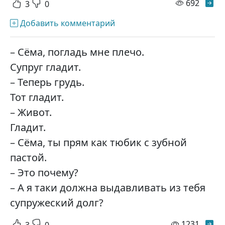
просм
692
3
0
Добавить комментарий
– Сёма, погладь мне плечо.
Супруг гладит.
– Теперь грудь.
Тот гладит.
– Живот.
Гладит.
– Сёма, ты прям как тюбик с зубной
пастой.
– Это почему?
– А я таки должна выдавливать из тебя
супружеский долг?
просм
1231
3
0