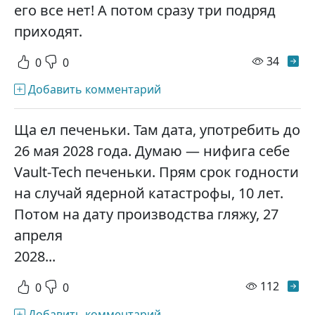
его все нет! А потом сразу три подряд
приходят.
просм
34
0
0
Добавить комментарий
Ща ел печеньки. Там дата, употребить до
26 мая 2028 года. Думаю — нифига себе
Vаult-Тесh печеньки. Прям срок годности
на случай ядерной катастрофы, 10 лет.
Потом на дату производства гляжу, 27
апреля
2028...
просм
112
0
0
Добавить комментарий