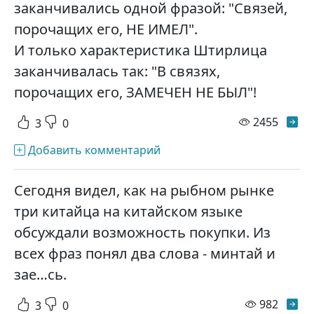
заканчивались одной фразой: "Связей,
порочащих его, НЕ ИМЕЛ".
И только характеристика Штирлица
заканчивалась так: "В связях,
порочащих его, ЗАМЕЧЕН НЕ БЫЛ"!
просм
2455
3
0
Добавить комментарий
Сегодня видел, как на рыбном рынке
три китайца на китайском языке
обсуждали возможность покупки. Из
всех фраз понял два слова - минтай и
зае…сь.
просм
982
3
0