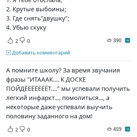
2. Крутые выбоины;
3. Где снять"двушку";
4. Убью скуку
просм
390
2
0
Добавить комментарий
А помните школу? За время звучания
фразы "ИТАААК.... К ДОСКЕ
ПОЙДЁЁЁЁЁЁЁТ...." мы успевали получить
легкий инфаркт..., помолиться..., а
некоторые даже успевали выучить
половину заданного на дом!
просм
459
2
0