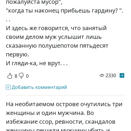
пожалуйста мусор",
"когда ты наконец прибьешь гардину? ".
. .
И здесь же говорится, что занятый
своим делом муж услышит лишь
сказанную полушепотом пятьдесят
первую.
И гляди-ка, не врут. . .
просм
2330
8
0
Добавить комментарий
На необитаемом острове очутились три
женщины и один мужчина. Во
избежание ссор, ревности, скандалов
женщины решили мужчину убить и