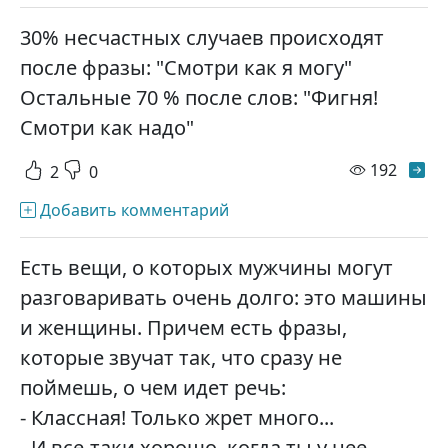
30% несчастных случаев происходят
после фразы: "Смотри как я могу"
Остальные 70 % после слов: "Фигня!
Смотри как надо"
просм
192
2
0
Добавить комментарий
Есть вещи, о которых мужчины могут
разговаривать очень долго: это машины
и женщины. Причем есть фразы,
которые звучат так, что сразу не
поймешь, о чем идет речь:
- Классная! Только жрет много...
- И все-таки хорошо, когда ты у нее