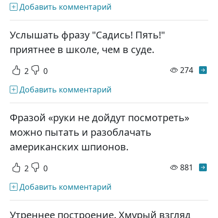
Добавить комментарий
Услышать фразу "Садись! Пять!"
приятнее в школе, чем в суде.
просм
274
2
0
Добавить комментарий
Фразой «руки не дойдут посмотреть»
можно пытать и разоблачать
американских шпионов.
просм
881
2
0
Добавить комментарий
Утреннее построение. Хмурый взгляд