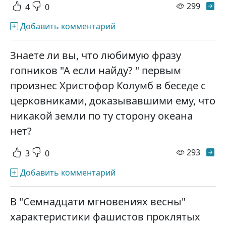
просм
299
4
0
Добавить комментарий
Знаете ли вы, что любимую фразу
гопников "А если найду? " первым
произнес Христофор Колумб в беседе с
церковниками, доказывавшими ему, что
никакой земли по ту сторону океана
нет?
просм
293
3
0
Добавить комментарий
В "Семнадцати мгновениях весны"
характеристики фашистов проклятых