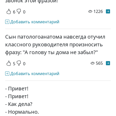
звонок этой фразой!
просм
1226
6
0
Добавить комментарий
Сын патологоанатома навсегда отучил
классного руководителя произносить
фразу: "А голову ты дома не забыл?"
просм
565
5
0
Добавить комментарий
- Привет!
- Привет!
- Как дела?
- Нормально.