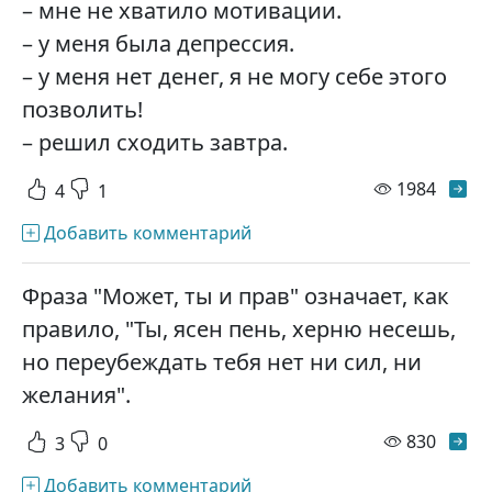
– мне не хватило мотивации.
– у меня была депрессия.
– у меня нет денег, я не могу себе этого
позволить!
– решил сходить завтра.
просм
1984
4
1
Добавить комментарий
Фраза "Может, ты и прав" означает, как
правило, "Ты, ясен пень, херню несешь,
но переубеждать тебя нет ни сил, ни
желания".
просм
830
3
0
Добавить комментарий