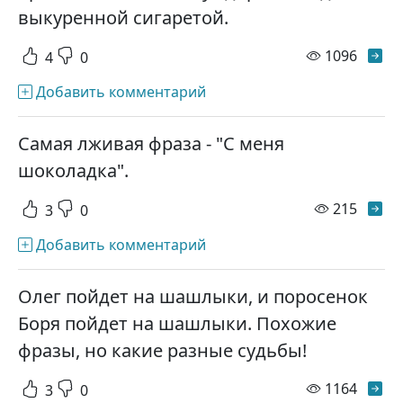
выкуренной сигаретой.
просм
1096
4
0
Добавить комментарий
Самая лживая фраза - "С меня
шоколадка".
просм
215
3
0
Добавить комментарий
Олег пойдет на шашлыки, и поросенок
Боря пойдет на шашлыки. Похожие
фразы, но какие разные судьбы!
просм
1164
3
0