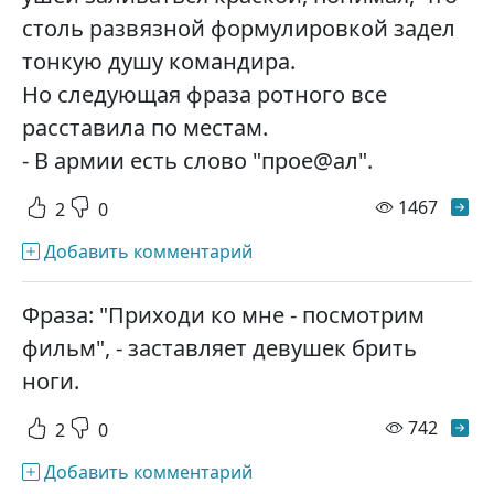
столь развязной формулировкой задел
тонкую душу командира.
Но следующая фраза ротного все
расставила по местам.
- В армии есть слово "прое@ал".
просм
1467
2
0
Добавить комментарий
Фраза: "Приходи ко мне - посмотрим
фильм", - заставляет девушек брить
ноги.
просм
742
2
0
Добавить комментарий