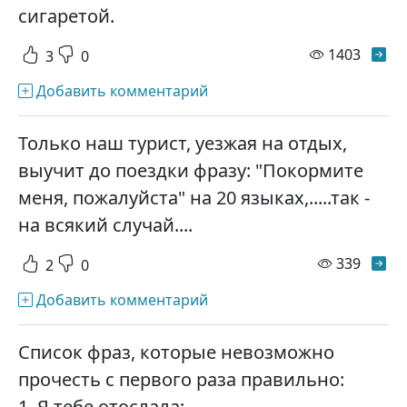
сигаретой.
просм
1403
3
0
Добавить комментарий
Только наш турист, уезжая на отдых,
выучит до поездки фразу: "Покормите
меня, пожалуйста" на 20 языках,.....так -
на всякий случай....
просм
339
2
0
Добавить комментарий
Список фраз, которые невозможно
прочесть с первого раза правильно:
1. Я тебе отослала;