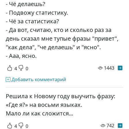
- Чё делаешь?
- Подвожу статистику.
- Чё за статистика?
- Да вот, считаю, кто и сколько раз за
день сказал мне тупые фразы "привет",
"как дела", "че делаешь" и "ясно".
- Ааа, ясно.
просм
1443
4
0
Добавить комментарий
Решила к Новому году выучить фразу:
«Где я?» на восьми языках.
Мало ли как сложится...
просм
742
4
0