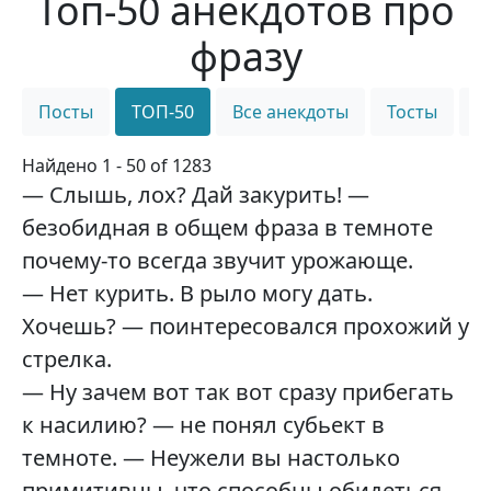
Топ-50 анекдотов про
фразу
Посты
ТОП-50
Все анекдоты
Тосты
С
Найдено 1 - 50 of 1283
— Слышь, лох? Дай закурить! —
безобидная в общем фраза в темноте
почему-то всегда звучит урожающе.
— Нет курить. В рыло могу дать.
Хочешь? — поинтересовался прохожий у
стрелка.
— Ну зачем вот так вот сразу прибегать
к насилию? — не понял субьект в
темноте. — Неужели вы настолько
примитивны, что способны обидеться