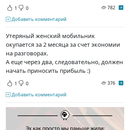
просм
782
1
0
Добавить комментарий
Утеряный женский мобильник
окупается за 2 месяца за счет экономии
на разговорах.
А еще через два, следовательно, должен
начать приносить прибыль :)
просм
376
1
0
Добавить комментарий