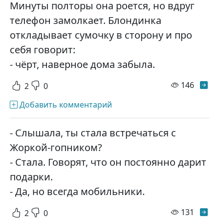
Минуты полторы она роется, но вдруг
телефон замолкает. Блондинка
откладывает сумочку в сторону и про
себя говорит:
- чёрт, наверное дома забыла.
просм
146
2
0
Добавить комментарий
- Слышала, ты стала встречаться с
Жоркой-гопником?
- Стала. Говорят, что он постоянно дарит
подарки.
- Да, но всегда мобильники.
просм
131
2
0