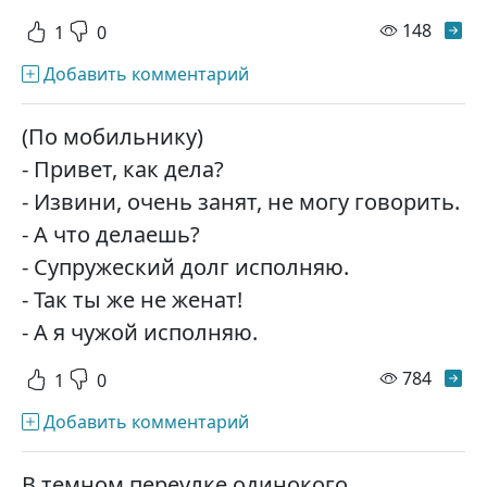
просм
148
1
0
Добавить комментарий
(По мобильнику)
- Привет, как дела?
- Извини, очень занят, не могу говорить.
- А что делаешь?
- Супружеский долг исполняю.
- Так ты же не женат!
- А я чужой исполняю.
просм
784
1
0
Добавить комментарий
В темном переулке одинокого