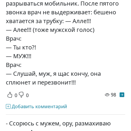
разрываться мобильник. После пятого
звонка врач не выдерживает: бешено
хватается за трубку: — Алле!!!
— Алее!!! (тоже мужской голос)
Врач:
— Ты кто?!
— МУЖ!!!
Врач:
— Слушай, муж, я щас кончу, она
сплюнет и перезвонит!!!
просм
98
0
0
Добавить комментарий
- Ссорюсь с мужем, ору, размахиваю