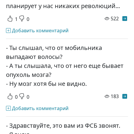
планирует у нас никаких революций...
просм
522
1
0
Добавить комментарий
- Ты слышал, что от мобильника
выпадают волосы?
- А ты слышала, что от него еще бывает
опухоль мозга?
- Ну мозг хотя бы не видно.
просм
183
0
0
Добавить комментарий
- Здравствуйте, это вам из ФСБ звонят.