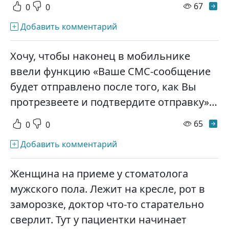
просм
67
0
0
Добавить комментарий
Хочу, чтобы наконец в мобильнике
ввели функцию «Ваше СМС-сообщение
будет отправлено после того, как Вы
протрезвеете и подтвердите отправку»…
просм
65
0
0
Добавить комментарий
Женщина на приеме у стоматолога
мужского пола. Лежит на кресле, рот в
заморозке, доктор что-то старательно
сверлит. Тут у пациентки начинает