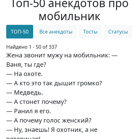
Топ-50 анекдотов про
мобильник
ТОП-50
Все анекдоты
Тосты
Статусы
Найдено 1 - 50 of 337
Жена звонит мужу на мобильник: —
Ваня, ты где?
— На охоте.
— А кто это так дышит громко?
— Медведь.
— А стонет почему?
— Ранил я его.
— А почему голос женский?
— Ну, знаешь! Я охотник, а не
ветеринар!