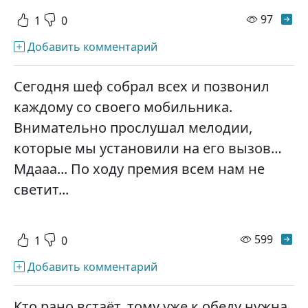
просм
97
1
0
Добавить комментарий
Сегодня шеф собрал всех и позвонил
каждому со своего мобильника.
Внимательно прослушал мелодии,
которые мы установили на его вызов…
Мдааа... По ходу премия всем нам не
светит...
просм
599
1
0
Добавить комментарий
Кто рано встаёт, тому уже к обеду нужна