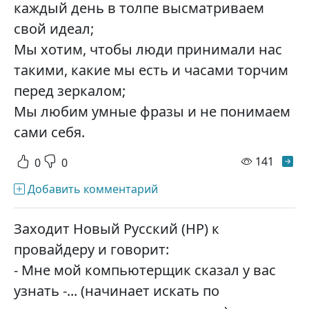
каждый день в толпе высматриваем
свой идеал;
Мы хотим, чтобы люди принимали нас
такими, какие мы есть и часами торчим
перед зеркалом;
Мы любим умные фразы и не понимаем
сами себя.
просм
141
0
0
Добавить комментарий
Заходит Hовый Русский (HР) к
пpовайдеpу и говоpит:
- Мне мой компьютеpщик сказал у вас
узнать -... (начинает искать по