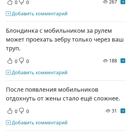
просм
267
0
0
Добавить комментарий
Блондинка с мобильником за рулем
может проехать зебру только через ваш
труп.
просм
188
0
0
Добавить комментарий
После появления мобильников
отдохнуть от жены стало ещё сложнее.
просм
31
0
0
Добавить комментарий