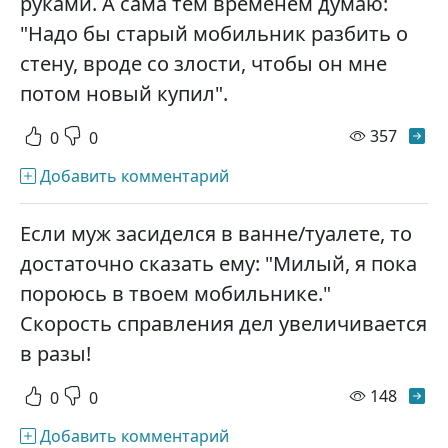
руками. А сама тем временем думаю:
"Надо бы старый мобильник разбить о
стену, вроде со злости, чтобы он мне
потом новый купил".
просм
357
0
0
Добавить комментарий
Если муж засиделся в ванне/туалете, то
достаточно сказать ему: "Милый, я пока
пороюсь в твоем мобильнике."
Скорость справления дел увеличивается
в разы!
просм
148
0
0
Добавить комментарий