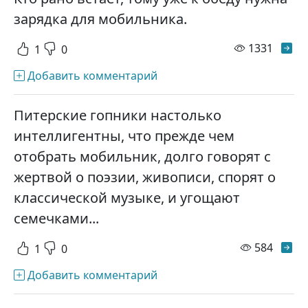
зарядка для мобильника.
просм
1331
1
0
Добавить комментарий
Питерские гопники настолько
интеллигентны, что прежде чем
отобрать мобильник, долго говорят с
жертвой о поэзии, живописи, спорят о
классической музыке, и угощают
семечками...
просм
584
1
0
Добавить комментарий