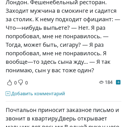
Лондон. Фешенебельный ресторан.
Заходит мужчина в смокинге и садится
за столик. К нему подходит официант: —
Что—нибудь выпьете? — Нет. Я раз
попробовал, мне не понравилось. —
Тогда, может быть, сигару? — Я раз
попробовал, мне не понравилось. Я
вообще—то здесь сына жду... — Я так
понимаю, сын у вас тоже один?
просм
184
0
0
Добавить комментарий
Почтальон приносит заказное письмо и
звонит в квартиру.Дверь открывает
мальчик лет восьми.В одной руке у него