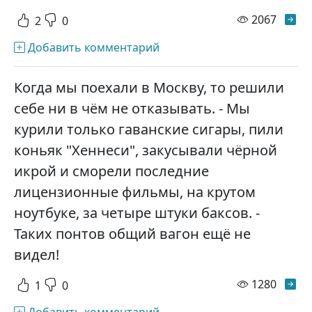
просм
2067
2
0
Добавить комментарий
Когда мы поехали в Москву, то решили
себе ни в чём не отказывать. - Мы
курили только гаванские сигары, пили
коньяк "Хеннеси", закусывали чёрной
икрой и сморели последние
лицензионные фильмы, на крутом
ноутбуке, за четыре штуки баксов. -
Таких понтов общий вагон ещё не
видел!
просм
1280
1
0