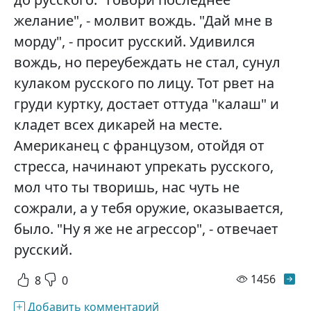
желание", - молвит вождь. "Дай мне в
морду", - просит русский. Удивился
вождь, но переубеждать не стал, сунул
кулаком русского по лицу. Тот рвет на
груди куртку, достает оттуда "калаш" и
кладет всех дикарей на месте.
Американец с французом, отойдя от
стресса, начинают упрекать русского,
мол что ты творишь, нас чуть не
сожрали, а у тебя оружие, оказывается,
было. "Ну я же не агрессор", - отвечает
русский.
просм
1456
8
0
Добавить комментарий