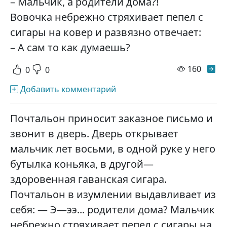
– Мальчик, а родители дома?!
Вовочка небрежно стряхивает пепел с
сигары на ковер и развязно отвечает:
– А сам то как думаешь?
просм
160
0
0
Добавить комментарий
Почтальон приносит заказное письмо и
звонит в дверь. Дверь открывает
мальчик лет восьми, в одной руке у него
бутылка коньяка, в другой—
здоровенная гаванская сигара.
Почтальон в изумлении выдавливает из
себя: — Э—ээ... родители дома? Мальчик
небрежно стряхивает пепел с сигары на