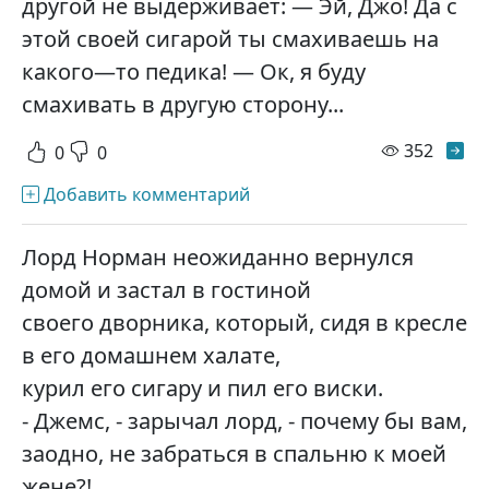
другой не выдерживает: — Эй, Джо! Да с
этой своей сигарой ты смахиваешь на
какого—то педика! — Ок, я буду
смахивать в другую сторону...
просм
352
0
0
Добавить комментарий
Лорд Норман неожиданно вернулся
домой и застал в гостиной
своего дворника, который, сидя в кресле
в его домашнем халате,
курил его сигару и пил его виски.
- Джемс, - зарычал лорд, - почему бы вам,
заодно, не забраться в спальню к моей
жене?!