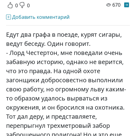
просм
670
0
0
Добавить комментарий
Едут два графа в поезде, курят сигары,
ведут беседу. Один говорит.
- Лорд Честертон, мне поведали очень
забавную историю, однако не верится,
что это правда. На одной охоте
загонщики добросовестно выполнили
свою работу, но огромному льву каким-
то образом удалось вырваться из
окружения, и он бросился на охотника.
Тот дал деру, и представляете,
перепрыгнул трехметровый забор
заброшенного полигона! Но и это еще