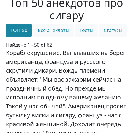
Топ-50 анекдотов про
сигару
ТОП-50
Все анекдоты
Тосты
Статусы
Найдено 1 - 50 of 62
Кораблекрушение. Выплывших на берег
американца, француза и русского
скрутили дикари. Вождь племени
объявляет: "Мы вас зажарим сейчас на
праздничный обед. Но прежде мы
исполним по одному вашему желанию.
Такой у нас обычай". Американец просит
бутылку виски и сигару, француз - час с
красивой женщиной. Доходит очередь
до русского. "Говори последнее