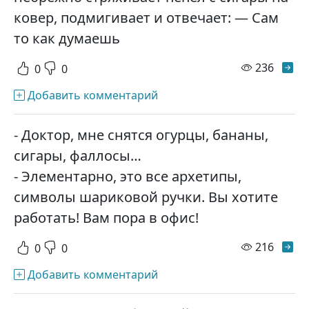
ковер, подмигивает и отвечает: — Сам
то как думаешь
просм
236
0
0
Добавить комментарий
- Доктор, мне снятся огурцы, бананы,
сигары, фаллосы…
- Элементарно, это все архетипы,
символы шариковой ручки. Вы хотите
работать! Вам пора в офис!
просм
216
0
0
Добавить комментарий