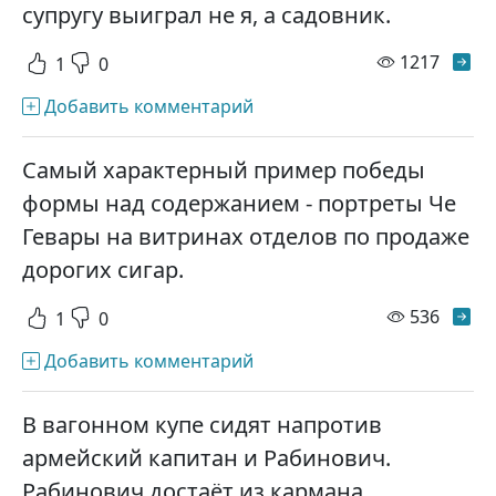
супругу выиграл не я, а садовник.
просм
1217
1
0
Добавить комментарий
Самый характерный пример победы
формы над содержанием - портреты Че
Гевары на витринах отделов по продаже
дорогих сигар.
просм
536
1
0
Добавить комментарий
В вагонном купе сидят напротив
армейский капитан и Рабинович.
Рабинович достаёт из кармана