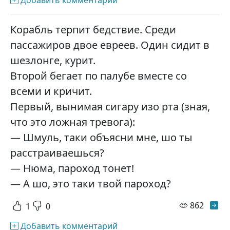
Добавить комментарий
Корабль терпит бедствие. Среди
пассажиров двое евреев. Один сидит в
шезлонге, курит.
Второй бегает по палубе вместе со
всеми и кричит.
Первый, вынимая сигару изо рта (зная,
что это ложная тревога):
— Шмуль, таки объясни мне, шо ты
расстраиваешься?
— Нюма, пароход тонет!
— А шо, это таки твой пароход?
просм
862
1
0
Добавить комментарий