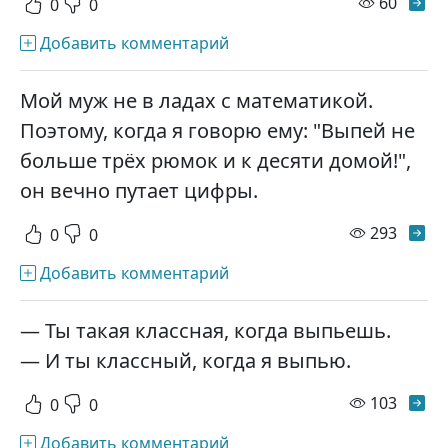
просм
60
0
0
Добавить комментарий
Мой муж не в ладах с математикой.
Поэтому, когда я говорю ему: "Выпей не
больше трёх рюмок и к десяти домой!",
он вечно путает цифры.
просм
293
0
0
Добавить комментарий
— Ты такая классная, когда выпьешь.
— И ты классный, когда я выпью.
просм
103
0
0
Добавить комментарий