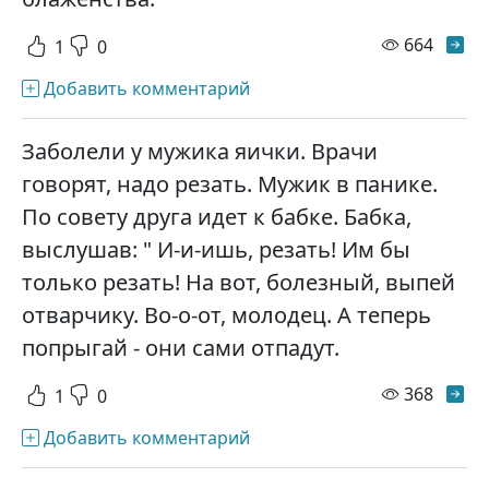
просм
664
1
0
Добавить комментарий
Заболели у мужика яички. Врачи
говорят, надо резать. Мужик в панике.
По совету друга идет к бабке. Бабка,
выслушав: " И-и-ишь, резать! Им бы
только резать! На вот, болезный, выпей
отварчику. Во-о-от, молодец. А теперь
попрыгай - они сами отпадут.
просм
368
1
0
Добавить комментарий