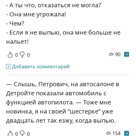
- А ты что, отказаться не могла?
- Она мне угрожала!
- Чем?
- Если я не выпью, она мне больше не
нальет!
просм
90
0
0
Добавить комментарий
— Слышь, Петрович, на автосалоне в
Детройте показали автомобиль с
функцией автопилота. — Тоже мне
новинка, я на своей “шестерке” уже
двадцать лет так езжу, когда выпью.
просм
154
0
0