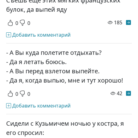
Съешь еще этих мягких французских
булок, да выпей яду
просм
185
0
0
Добавить комментарий
- А Вы куда полетите отдыхать?
- Да я летать боюсь.
- А Вы перед взлетом выпейте.
- Да я, когда выпью, мне и тут хорошо!
просм
42
0
0
Добавить комментарий
Сидели с Кузьмичем ночью у костра, я
его спросил: