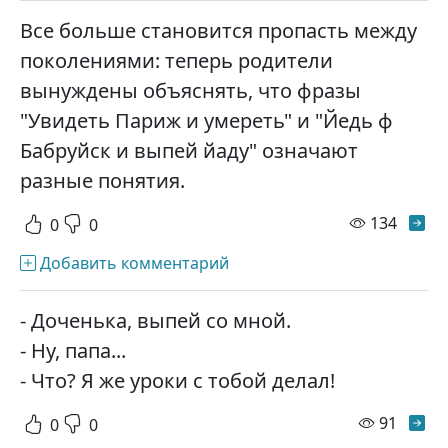
Все больше становится пропасть между
поколениями: теперь родители
вынуждены объяснять, что фразы
"Увидеть Париж и умереть" и "Йедь ф
Бабруйск и выпей йаду" означают
разные понятия.
просм
134
0
0
Добавить комментарий
- Доченька, выпей со мной.
- Ну, папа...
- Что? Я же уроки с тобой делал!
просм
91
0
0