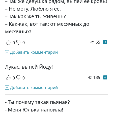
– Так же девушка рядом, выпей ее кровь!
– Не могу. Люблю я ее.
– Так как же ты живешь?
– Как-как, вот так: от месячных до
месячных!
просм
65
0
0
Добавить комментарий
Лукас, выпей Йоду!
просм
135
0
0
Добавить комментарий
- Ты почему такая пьяная?
- Меня Юлька напоила!