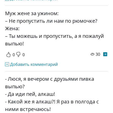
Муж жене за ужином:
– Не пропустить ли нам по рюмочке?
Жена:
– Ты можешь и пропустить, а я пожалуй
выпью!
просм
30
0
0
Добавить комментарий
- Люся, я вечером с друзьями пивка
выпью?
- Да иди пей, алкаш!
- Какой же я алкаш?! Я раз в полгода с
ними встречаюсь!