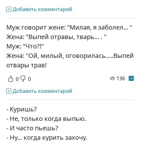
Добавить комментарий
Муж говорит жене: "Милая, я заболел... "
Жена: "Выпей отравы, тварь... . "
Муж: "Что?!"
Жена: "Ой, милый, оговорилась.....Выпей
отвары трав!
просм
136
0
0
Добавить комментарий
- Куришь?
- Не, только когда выпью.
- И часто пьешь?
- Ну... когда курить захочу.