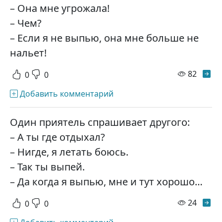
– Она мне угрожала!
– Чем?
– Если я не выпью, она мне больше не
нальет!
просм
82
0
0
Добавить комментарий
Один приятель спрашивает другого:
– А ты где отдыхал?
– Нигде, я летать боюсь.
– Так ты выпей.
– Да когда я выпью, мне и тут хорошо…
просм
24
0
0