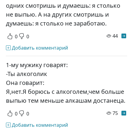
одних смотришь и думаешь: я столько
не выпью. А на других смотришь и
думаешь: я столько не заработаю.
просм
44
0
0
Добавить комментарий
1-му мужику говарят:
-Ты алкоголик
Она говарит:
Я,нет.Я борюсь с алкоголем,чем больше
выпью тем меньше алкашам достанеца.
просм
75
0
0
Добавить комментарий