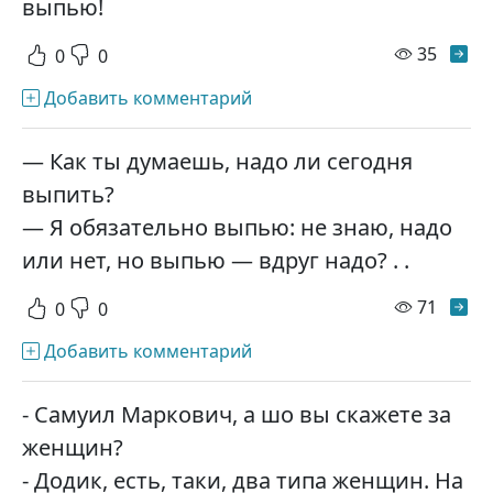
выпью!
просм
35
0
0
Добавить комментарий
— Как ты думаешь, надо ли сегодня
выпить?
— Я обязательно выпью: не знаю, надо
или нет, но выпью — вдруг надо? . .
просм
71
0
0
Добавить комментарий
- Самуил Маркович, а шо вы скажете за
женщин?
- Додик, есть, таки, два типа женщин. На