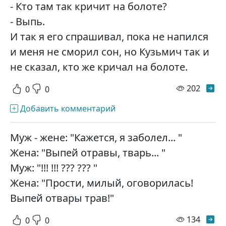
- Кто там так кричит на болоте?
- Выпь.
И так я его спрашивал, пока не напился
и меня не сморил сон, но Кузьмич так и
не сказал, кто же кричал на болоте.
просм
202
0
0
Добавить комментарий
Муж - жене: "Кажется, я заболел... "
Жена: "Выпей отравы, тварь... "
Муж: "!!! !!! ??? ??? "
Жена: "Прости, милый, оговорилась!
Выпей отвары трав!"
просм
134
0
0