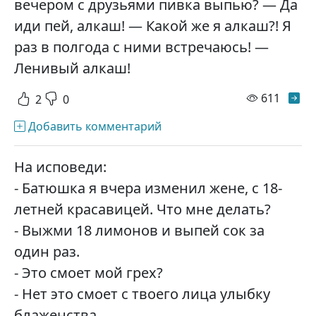
вечером с друзьями пивка выпью? — Да
иди пей, алкаш! — Какой же я алкаш?! Я
раз в полгода с ними встречаюсь! —
Ленивый алкаш!
просм
611
2
0
Добавить комментарий
На исповеди:
- Батюшка я вчера изменил жене, с 18-
летней красавицей. Что мне делать?
- Выжми 18 лимонов и выпей сок за
один раз.
- Это смоет мой грех?
- Нет это смоет с твоего лица улыбку
блаженства.