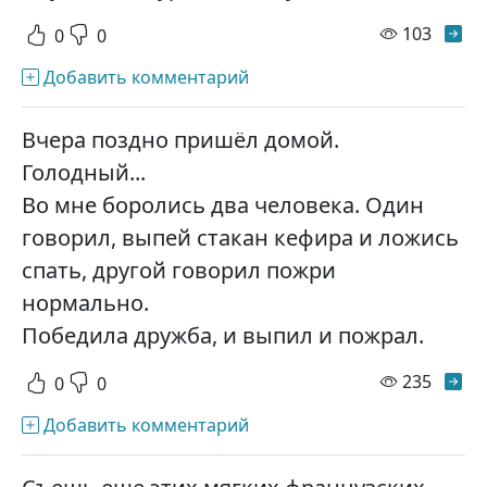
просм
103
0
0
Добавить комментарий
Вчера поздно пришёл домой.
Голодный...
Во мне боролись два человека. Один
говорил, выпей стакан кефира и ложись
спать, другой говорил пожри
нормально.
Победила дружба, и выпил и пожрал.
просм
235
0
0
Добавить комментарий