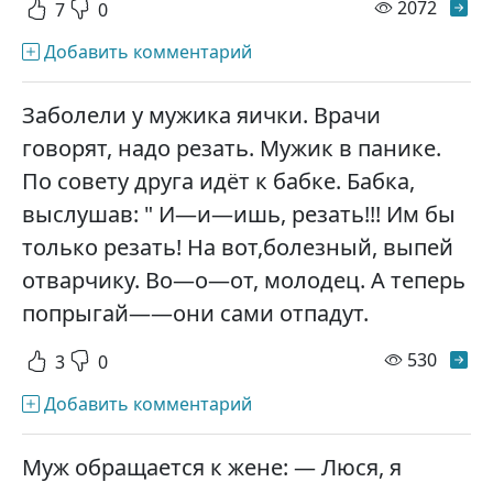
просм
2072
7
0
Добавить комментарий
Заболели у мужика яички. Врачи
говорят, надо резать. Мужик в панике.
По совету друга идёт к бабке. Бабка,
выслушав: " И—и—ишь, резать!!! Им бы
только резать! На вот,болезный, выпей
отварчику. Во—о—от, молодец. А теперь
попрыгай——они сами отпадут.
просм
530
3
0
Добавить комментарий
Муж обращается к жене: — Люся, я