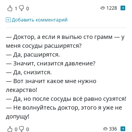
просм
1228
1
0
Добавить комментарий
— Доктор, а если я выпью сто грамм — у
меня сосуды расширятся?
— Да, расширятся.
— Значит, снизится давление?
— Да, снизится.
— Вот значит какое мне нужно
лекарство!
— Да, но после сосуды всё равно сузятся!
— Не волнуйтесь доктор, этого я уже не
допущу!
просм
336
0
0