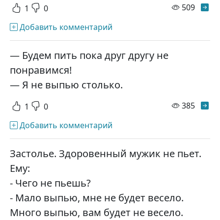
просм
509
1
0
Добавить комментарий
— Будем пить пока друг другу не
понравимся!
— Я не выпью столько.
просм
385
1
0
Добавить комментарий
Застолье. Здоровенный мужик не пьет.
Ему:
- Чего не пьешь?
- Мало выпью, мне не будет весело.
Много выпью, вам будет не весело.