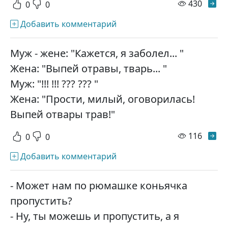
просм
430
0
0
Добавить комментарий
Муж - жене: "Кажется, я заболел... "
Жена: "Выпей отравы, тварь... "
Муж: "!!! !!! ??? ??? "
Жена: "Прости, милый, оговорилась!
Выпей отвары трав!"
просм
116
0
0
Добавить комментарий
- Может нам по рюмашке коньячка
пропустить?
- Ну, ты можешь и пропустить, а я