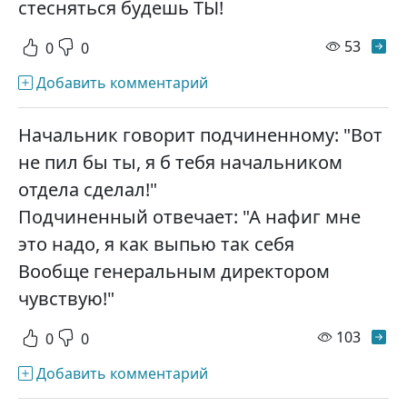
стесняться будешь ТЫ!
просм
53
0
0
Добавить комментарий
Начальник говорит подчиненному: "Вот
не пил бы ты, я б тебя начальником
отдела сделал!"
Подчиненный отвечает: "А нафиг мне
это надо, я как выпью так себя
Вообще генеральным директором
чувствую!"
просм
103
0
0
Добавить комментарий