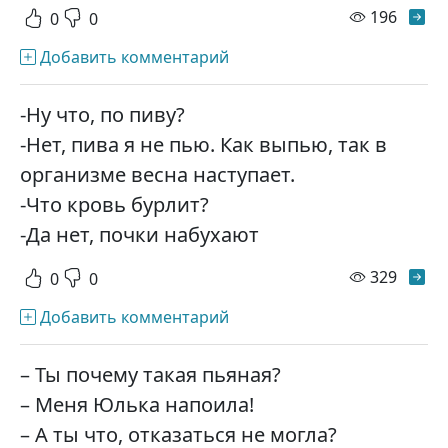
просм
196
0
0
Добавить комментарий
-Ну что, по пиву?
-Нет, пива я не пью. Как выпью, так в
организме весна наступает.
-Что кровь бурлит?
-Да нет, почки набухают
просм
329
0
0
Добавить комментарий
– Ты почему такая пьяная?
– Меня Юлька напоила!
– А ты что, отказаться не могла?