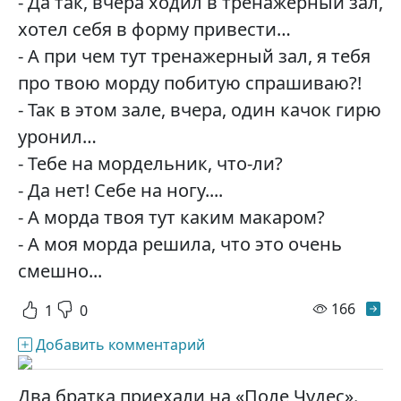
- Да так, вчера ходил в тренажерный зал,
хотел себя в форму привести…
- А при чем тут тренажерный зал, я тебя
про твою морду побитую спрашиваю?!
- Так в этом зале, вчера, один качок гирю
уронил…
- Тебе на мордельник, что-ли?
- Да нет! Себе на ногу....
- А морда твоя тут каким макаром?
- А моя морда решила, что это очень
смешно...
просм
166
1
0
Добавить комментарий
Два братка приехали на «Поле Чудес».