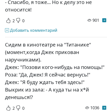
- Спасибо, я тоже... Но к делу это не
относится!
просм
901
2
0
Добавить комментарий
Сидим в кинотеатре на "Титанике"
(момент,когда Джек прикован
наручниками).
Джек: "Позови кого-нибудь на помощь!"
Роза: "Да, Джек! Я сейчас вернусь!"
Джек: "Я буду ждать тебя здесь!"
Выкрик из зала: - А куда ты на х*й
денешься!?
просм
1036
2
0