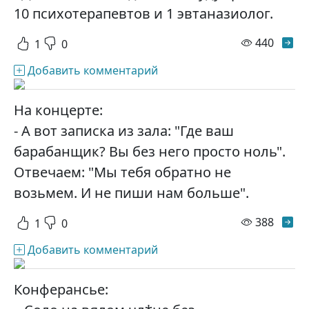
10 психотерапевтов и 1 эвтаназиолог.
просм
440
1
0
Добавить комментарий
На концерте:
- А вот записка из зала: "Где ваш
барабанщик? Вы без него просто ноль".
Отвечаем: "Мы тебя обратно не
возьмем. И не пиши нам больше".
просм
388
1
0
Добавить комментарий
Конферансье: