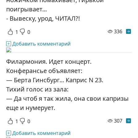
поигрывает...
- Вывеску, урод, ЧИТАЛ?!
просм
336
1
0
Добавить комментарий
Филармония. Идет концерт.
Конферансье объявляет:
— Берта Гинсбург... Каприс N 23.
Тихий голос из зала:
— Да чтоб я так жила, она свои капризы
еще и нумерует.
просм
307
1
0
Добавить комментарий