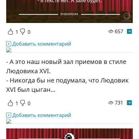
просм
657
1
0
Добавить комментарий
- А это наш новый зал приемов в стиле
Людовика XVI.
- Никогда бы не подумала, что Людовик
XVI был цыган...
просм
731
1
0
Добавить комментарий