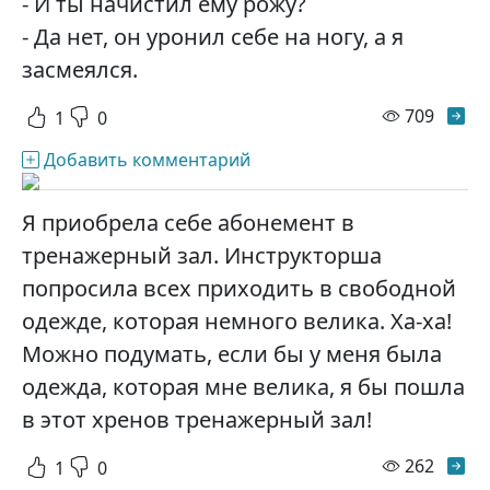
- И ты начистил ему рожу?
- Да нет, он уронил себе на ногу, а я
засмеялся.
просм
709
1
0
Добавить комментарий
Я приобрела себе абонемент в
тренажерный зал. Инструкторша
попросила всех приходить в свободной
одежде, которая немного велика. Ха-ха!
Можно подумать, если бы у меня была
одежда, которая мне велика, я бы пошла
в этот хренов тренажерный зал!
просм
262
1
0