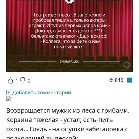
просм
846
1
0
Добавить комментарий
Возвращается мужик из леса с грибами.
Корзина тяжелая - устал; есть-пить
охота... Глядь - на опушке забегаловка с
подходящей вывеской: