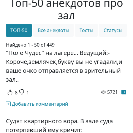
Топ-50 анекдотов про
зал
ТОП-50
Все анекдоты
Тосты
Статусы
Найдено 1 - 50 of 449
"Поле Чудес" на лагере... Ведущий:-
Короче,землячёк,букву вы не угадали,и
ваше очко отправляется в зрительный
зал..
просм
5721
8
1
Добавить комментарий
Судят квартирного вора. В зале суда
потерпевший ему кричит: