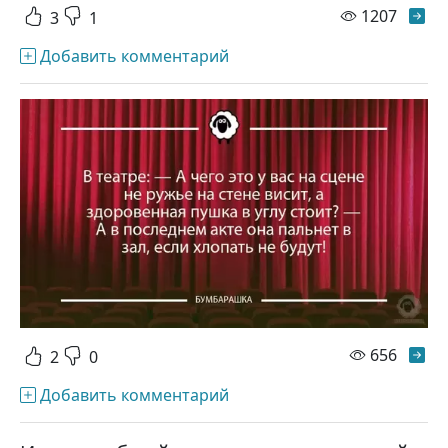
просм
1207
3
1
Добавить комментарий
просм
656
2
0
Добавить комментарий