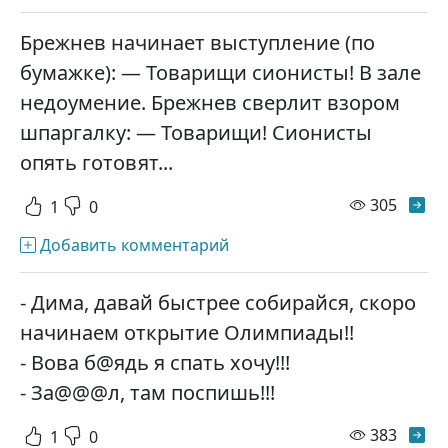
Брежнев начинает выступление (по
бумажке): — Товарищи сионисты! В зале
недоумение. Брежнев сверлит взором
шпаргалку: — Товарищи! Сионисты
опять готовят...
просм
305
1
0
Добавить комментарий
- Дима, давай быстрее собирайся, скоро
начинаем открытие Олимпиады!!
- Вова б@ядь я спать хочу!!!
- За@@@л, там поспишь!!!
просм
383
1
0