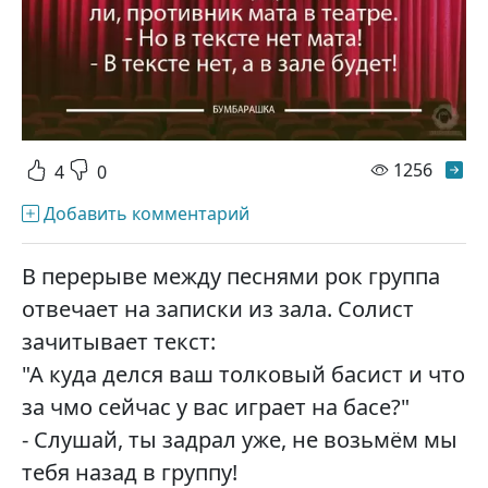
просм
1256
4
0
Добавить комментарий
В перерыве между песнями рок группа
отвечает на записки из зала. Солист
зачитывает текст:
"А куда делся ваш толковый басист и что
за чмо сейчас у вас играет на басе?"
- Слушай, ты задрал уже, не возьмём мы
тебя назад в группу!