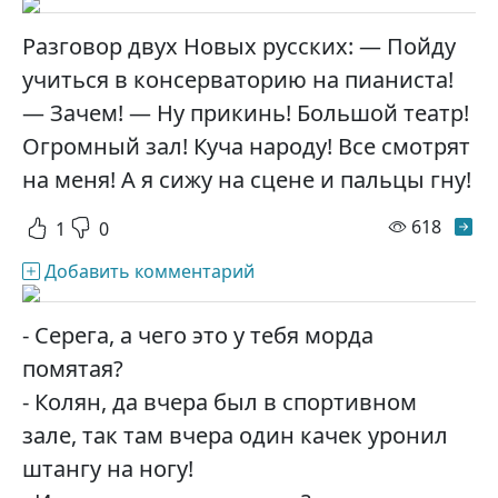
Разговор двух Новых русских: — Пойду
учиться в консерваторию на пианиста!
— Зачем! — Ну прикинь! Большой театр!
Огромный зал! Куча народу! Все смотрят
на меня! А я сижу на сцене и пальцы гну!
просм
618
1
0
Добавить комментарий
- Серега, а чего это у тебя морда
помятая?
- Колян, да вчера был в спортивном
зале, так там вчера один качек уронил
штангу на ногу!