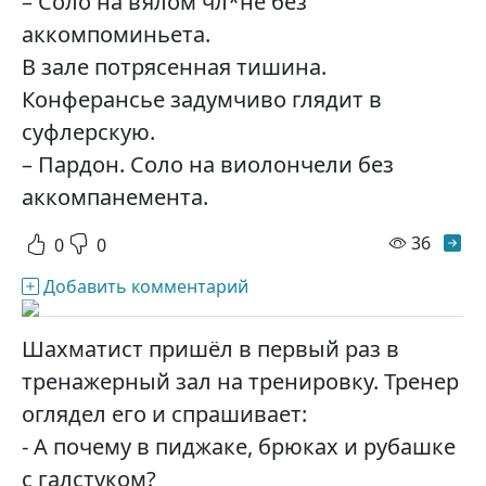
– Соло на вялом чл*не без
аккомпоминьета.
В зале потрясенная тишина.
Конферансье задумчиво глядит в
суфлерскую.
– Пардон. Соло на виолончели без
аккомпанемента.
просм
36
0
0
Добавить комментарий
Шахматист пришёл в первый раз в
тренажерный зал на тренировку. Тренер
оглядел его и спрашивает:
- А почему в пиджаке, брюках и рубашке
с галстуком?