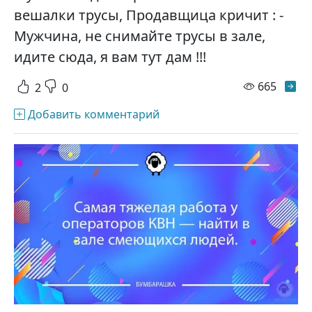
вешалки трусы, Продавщица кричит : -
Мужчина, не снимайте трусы в зале,
идите сюда, я вам тут дам !!!
просм
665
2
0
Добавить комментарий