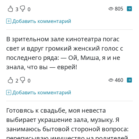
просм
805
3
0
Добавить комментарий
В зрительном зале кинотеатра погас
свет и вдруг громкий женский голос с
последнего ряда: — Ой, Миша, я и не
знала, что вы — еврей!
просм
460
2
0
Добавить комментарий
Готовясь к свадьбе, моя невеста
выбирает украшение зала, музыку. Я
занимаюсь бытовой стороной вопроса:
переписываю имущество на родителей.