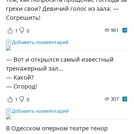
грехи свои? Девичий голос из зала: —
Согрешить!
просм
961
1
0
Добавить комментарий
— Вот и открылся самый известный
тренажерный зал...
— Какой?
— Огород!
просм
307
1
0
Добавить комментарий
В Одесском оперном театре тенор