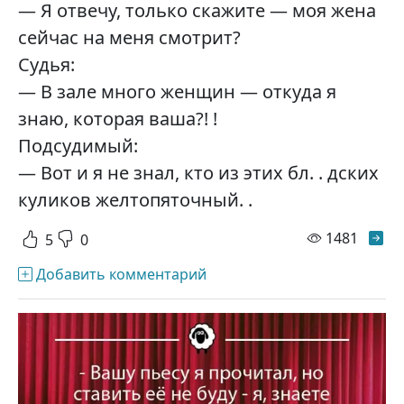
— Я отвечу, только скажите — моя жена
сейчас на меня смотрит?
Судья:
— В зале много женщин — откуда я
знаю, которая ваша?! !
Подсудимый:
— Вот и я не знал, кто из этих бл. . дских
куликов желтопяточный. .
просм
1481
5
0
Добавить комментарий