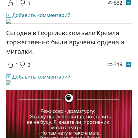
просм
532
1
0
Добавить комментарий
Сегодня в Георгиевском зале Кремля
торжественно были вручены ордена и
мигалки.
просм
219
1
0
Добавить комментарий